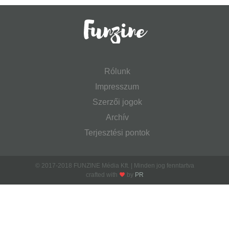
Rólunk
Impresszum
Szerzői jogok
Archív
Terjesztési pontok
© 2017-2018 FUNZINE Média Kft. | Minden jog fenntartva
crafted with
by
PR