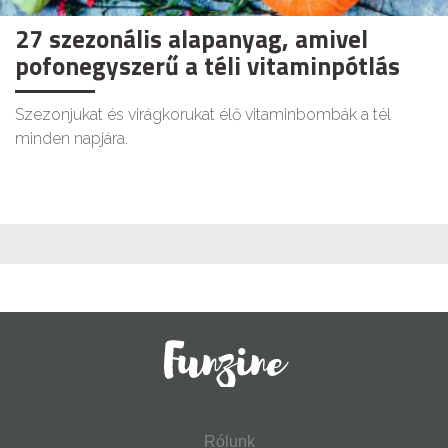
27 szezonális alapanyag, amivel
pofonegyszerű a téli vitaminpótlás
Szezonjukat és virágkorukat élő vitaminbombák a tél
minden napjára.
Rólunk