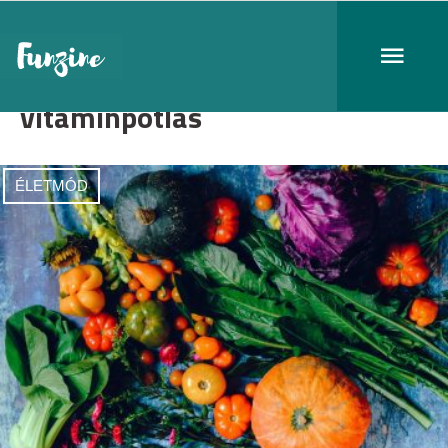
vitaminpótlás
ÉLETMÓD