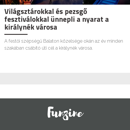
Világsztárokkal és pezsgő
fesztiválokkal ünnepli a nyarat a
királynék városa
A festői szépségű Balaton közelsége okán az év minden
szakában csábító úti cél a királynék városa.