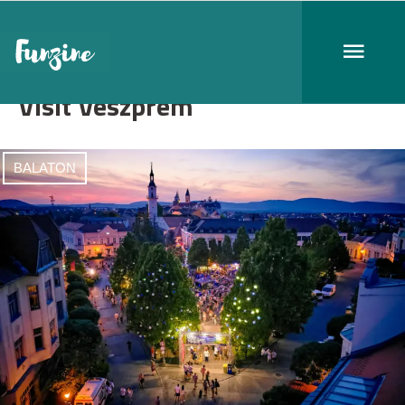
Visit Veszprém
BALATON