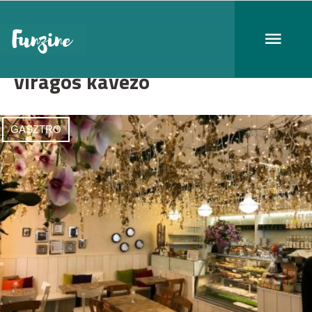
virágos kávézó
GASZTRO