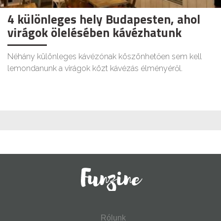
4 különleges hely Budapesten, ahol
virágok ölelésében kávézhatunk
Néhány különleges kávézónak köszönhetően sem kell
lemondanunk a virágok közt kávézás élményéről.
Rólunk