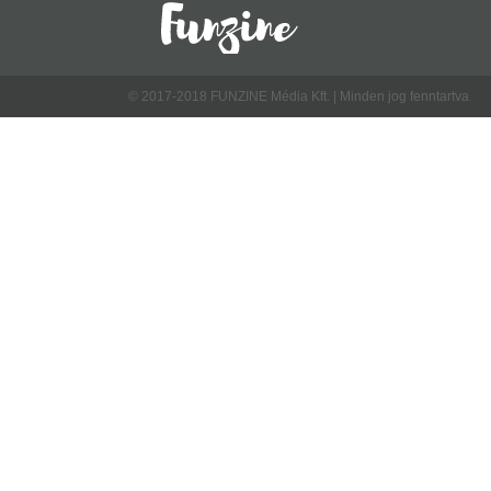
© 2017-2018 FUNZINE Média Kft. | Minden jog fenntartva