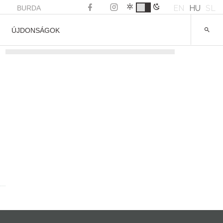
EN
HU
SL
BURDA
ÚJDONSÁGOK