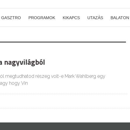
GASZTRO
PROGRAMOK
KIKAPCS
UTAZÁS
BALATON
a nagyvilágból
ból megtudhatod részeg volt-e Mark Wahlberg egy
 vagy hogy Vin