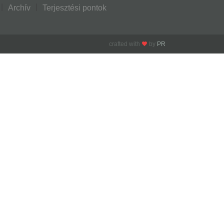
Archív
Terjesztési pontok
crafted with
by
PR