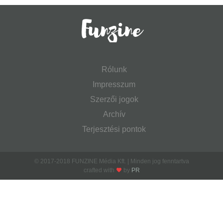
Rólunk
Impresszum
Szerzői jogok
Archív
Terjesztési pontok
© 2017-2018 FUNZINE Média Kft. | Minden jog fenntartva
crafted with
by
PR