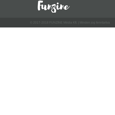
© 2017-2018 FUNZINE Média Kft. | Minden jog fenntartva