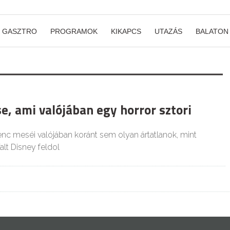
GASZTRO
PROGRAMOK
KIKAPCS
UTAZÁS
BALATON
e, ami valójában egy horror sztori
nc meséi valójában koránt sem olyan ártatlanok, mint
t Disney feldol