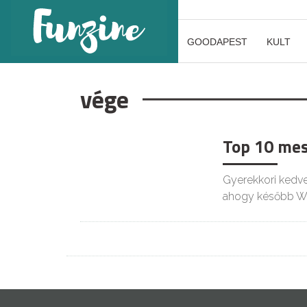
GOODAPEST
KULT
vége
Top 10 mes
Gyerekkori kedve
ahogy később Wal