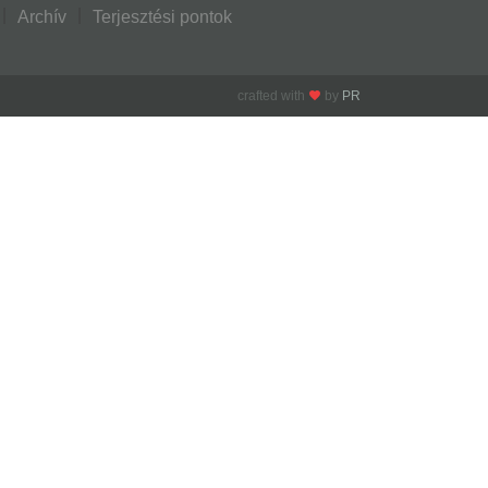
Archív
Terjesztési pontok
crafted with
by
PR