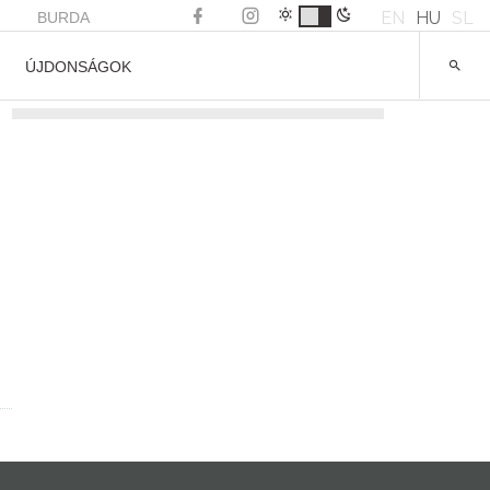
EN
HU
SL
BURDA
ÚJDONSÁGOK