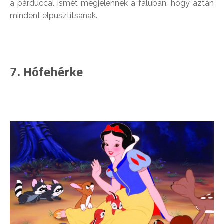
a párduccal ismét megjelennek a faluban, hogy aztán
mindent elpusztítsanak.
7. Hófehérke