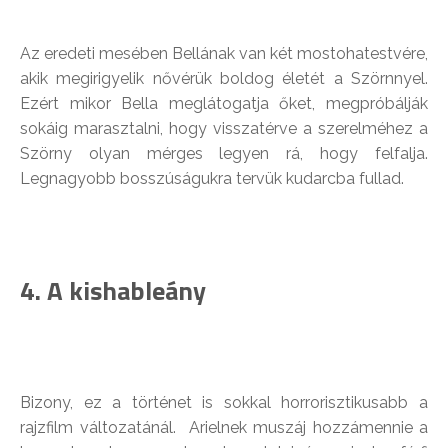
Az eredeti mesében Bellának van két mostohatestvére,
akik megirigyelik nővérük boldog életét a Szörnnyel.
Ezért mikor Bella meglátogatja őket, megpróbálják
sokáig marasztalni, hogy visszatérve a szerelméhez a
Szörny olyan mérges legyen rá, hogy felfalja.
Legnagyobb bosszúságukra tervük kudarcba fullad.
4. A kishableány
Bizony, ez a történet is sokkal horrorisztikusabb a
rajzfilm változatánál. Arielnek muszáj hozzámennie a