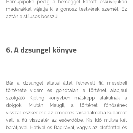
Hamupipőke pedig a herceggel kötött esküvőjükön
madarakkal vájatja ki a gonosz testvérek szemét. Ez
aztán a stílusos bosszú!
6. A dzsungel könyve
Bár a dzsungel állatai által felnevelt fiú mesebeli
története vidám és gondtalan, a történet alapjául
szolgáló Kipling könyvben másképp alakulnak a
dolgok. Miután Maugli, a történet főhősének
visszailleszkedése az emberek társadalmába kudarcot
vall, a fiú visszatér az esőerdőbe. Kis idő múlva két
barátjával, Hátival és Bagirával, vagyis az elefánttal és