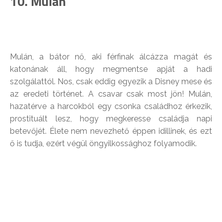
10. Mulán
Mulán, a bátor nő, aki férfinak álcázza magát és
katonának áll, hogy megmentse apját a hadi
szolgálattól. Nos, csak eddig egyezik a Disney mese és
az eredeti történet. A csavar csak most jön! Mulán,
hazatérve a harcokból egy csonka családhoz érkezik,
prostituált lesz, hogy megkeresse családja napi
betevőjét. Élete nem nevezhető éppen idillinek, és ezt
ő is tudja, ezért végül öngyilkossághoz folyamodik.