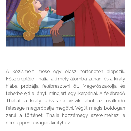
A közismert mese egy olasz történeten alapszik.
Főszereplője Thalia, aki mély álomba zuhan, és a király
hiába próbálja felébreszteni őt. Megerőszakolja és
teherbe ejti a lányt, mindjárt egy ikerpárral. A felébredő
Thaliát a király udvarába viszik, ahol az uralkodó
felesége megpróbálja megölni. Végül mégis boldogan
zárul a történet: Thalia hozzámegy szerelméhez, a
nem éppen lovagias királyhoz.