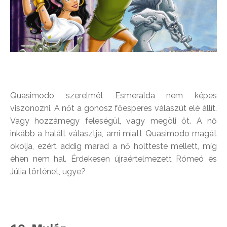
Quasimodo szerelmét Esmeralda nem képes
viszonozni. A nőt a gonosz főesperes válaszút elé állít.
Vagy hozzámegy feleségül, vagy megöli őt. A nő
inkább a halált választja, ami miatt Quasimodo magát
okolja, ezért addig marad a nő holtteste mellett, míg
éhen nem hal. Érdekesen újraértelmezett Rómeó és
Júlia történet, ugye?