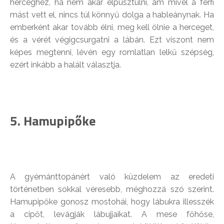
herceghez, ha nem akar elpusztulni, ám mivel a férfi
mást vett el, nincs túl könnyű dolga a hableánynak. Ha
emberként akar tovább élni, meg kell ölnie a herceget,
és a vérét végigcsurgatni a lábán. Ezt viszont nem
képes megtenni, lévén egy romlatlan lelkű szépség,
ezért inkább a halált választja.
5. Hamupipőke
A gyémánttopánért való küzdelem az eredeti
történetben sokkal véresebb, méghozzá szó szerint.
Hamupipőke gonosz mostohái, hogy lábukra illesszék
a cipőt, levágják lábujjaikat. A mese főhőse,