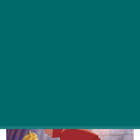
Gyerekkori kedvenc meséi valójában koránt sem
olyan ártatlanok, mint ahogy később Walt Disney
feldolgozta őket. Kíváncsi vagy, hogy végződnek
a történetek eredetileg? Készülj a horrorra!
1. Csipkerózsika