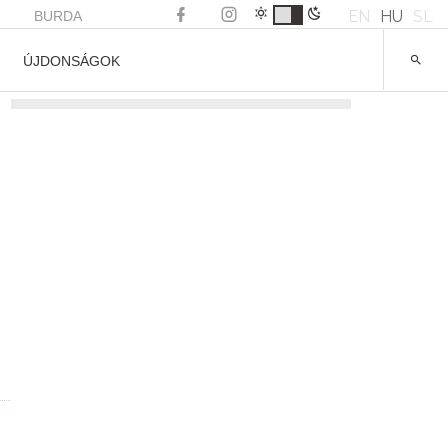
EN
HU
SL
BURDA
ÚJDONSÁGOK