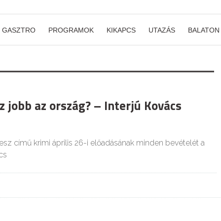
GASZTRO
PROGRAMOK
KIKAPCS
UTAZÁS
BALATON
 jobb az ország? – Interjú Kovács
lesz című krimi április 26-i előadásának minden bevételét a
cs