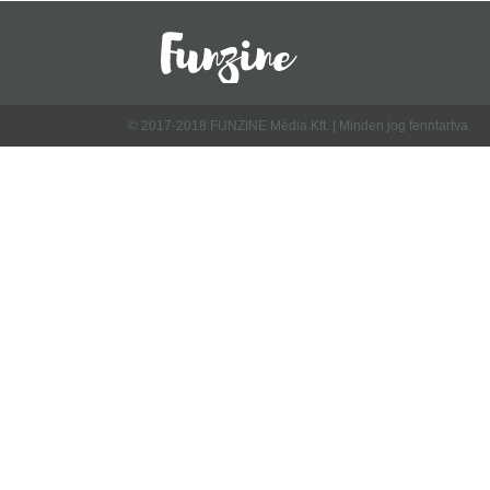
© 2017-2018 FUNZINE Média Kft. | Minden jog fenntartva