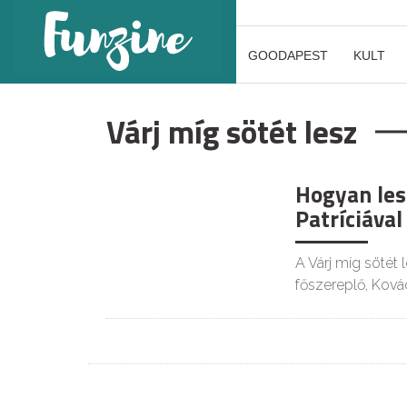
GOODAPEST
KULT
Várj míg sötét lesz
Hogyan lesz
Patríciával
A Várj míg sötét 
főszereplő, Ková