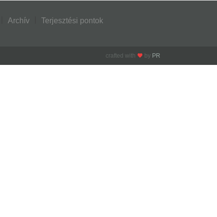
Archív
Terjesztési pontok
crafted with
by
PR