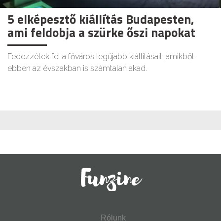
5 elképesztő kiállítás Budapesten,
ami feldobja a szürke őszi napokat
Fedezzétek fel a főváros legújabb kiállításait, amikből
ebben az évszakban is számtalan akad.
Rólunk