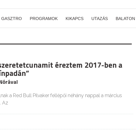
GASZTRO
PROGRAMOK
KIKAPCS
UTAZÁS
BALATON
 szeretetcunamit éreztem 2017-ben a
zínpadán”
 Nórával
nak a Red Bull Pilvaker fellépői néhány nappal a március
t. Az