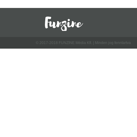
© 2017-2018 FUNZINE Média Kft. | Minden jog fenntartva