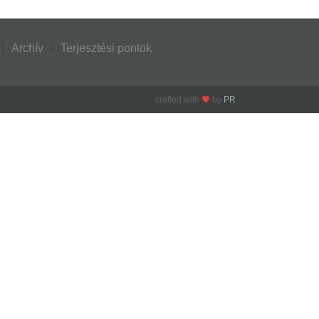
Archív
Terjesztési pontok
crafted with
by
PR