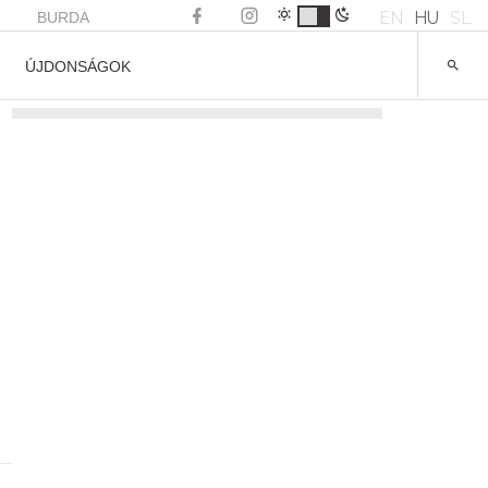
EN
HU
SL
BURDA
ÚJDONSÁGOK