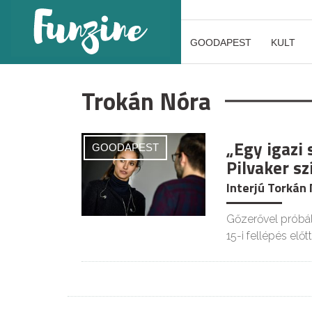
GOODAPEST
KULT
Trokán Nóra
„Egy igazi
GOODAPEST
Pilvaker s
Interjú Torkán
Gőzerővel próbál
15-i fellépés előt