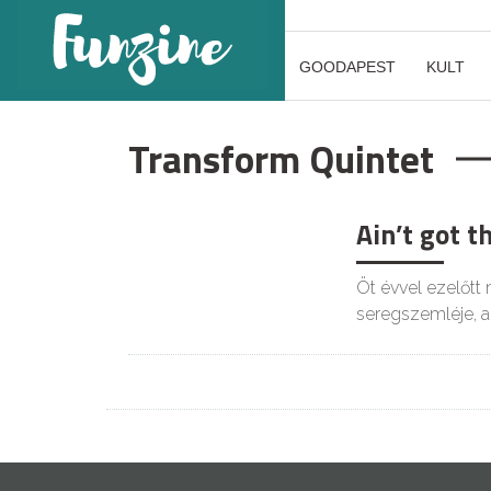
GOODAPEST
KULT
Transform Quintet
Ain’t got 
Öt évvel ezelőtt
seregszemléje, 