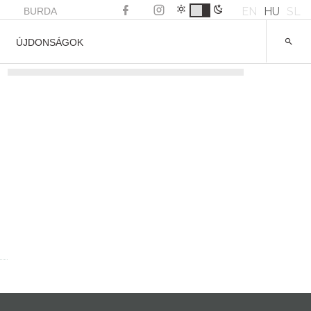
EN
HU
SL
BURDA
ÚJDONSÁGOK