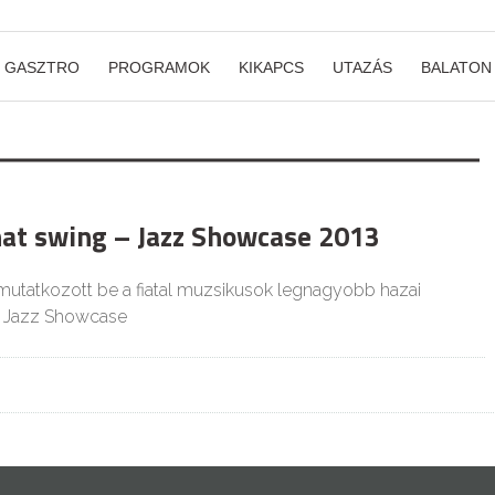
GASZTRO
PROGRAMOK
KIKAPCS
UTAZÁS
BALATON
that swing – Jazz Showcase 2013
 mutatkozott be a fiatal muzsikusok legnagyobb hazai
a Jazz Showcase