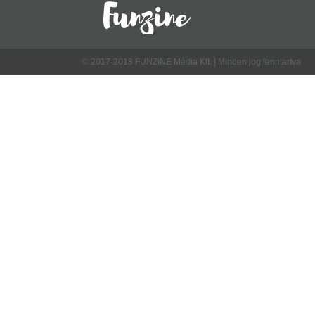
© 2017-2018 FUNZINE Média Kft. | Minden jog fenntartva