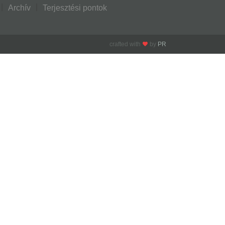
Archív
Terjesztési pontok
crafted with
by
PR