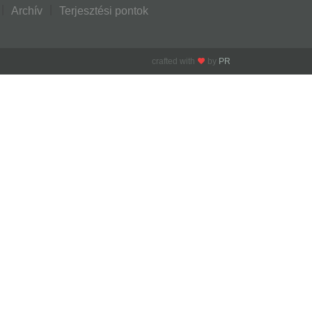
Archív
Terjesztési pontok
crafted with
by
PR