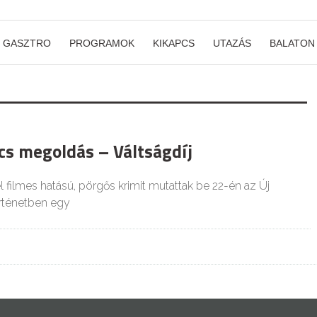
GASZTRO
PROGRAMOK
KIKAPCS
UTAZÁS
BALATON
cs megoldás – Váltságdíj
 filmes hatású, pörgős krimit mutattak be 22-én az Új
rténetben egy