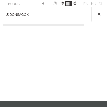
EN
HU
SL
BURDA
ÚJDONSÁGOK