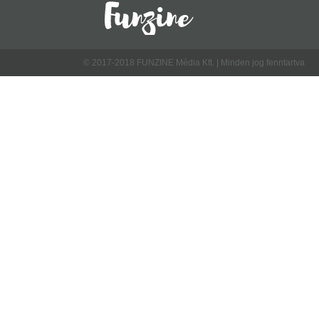
© 2017-2018 FUNZINE Média Kft. | Minden jog fenntartva