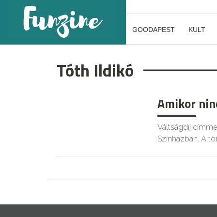
GOODAPEST
KULT
Tóth Ildikó
Amikor nin
Váltságdíj címmel
Színházban. A tö