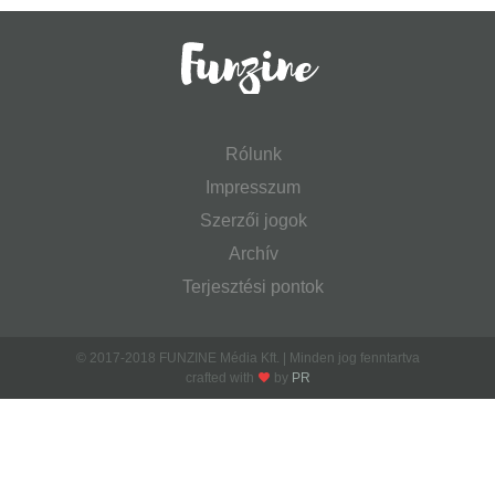
Rólunk
Impresszum
Szerzői jogok
Archív
Terjesztési pontok
© 2017-2018 FUNZINE Média Kft. | Minden jog fenntartva
crafted with
by
PR