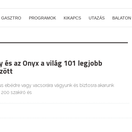
GASZTRO
PROGRAMOK
KIKAPCS
UTAZÁS
BALATON
 és az Onyx a világ 101 legjobb
zött
s ebédre vagy vacsorára vágyunk és biztosra akarunk
 200 szakíró és