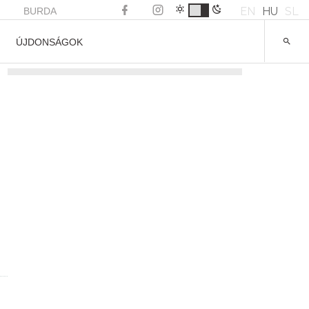
EN
HU
SL
BURDA
ÚJDONSÁGOK