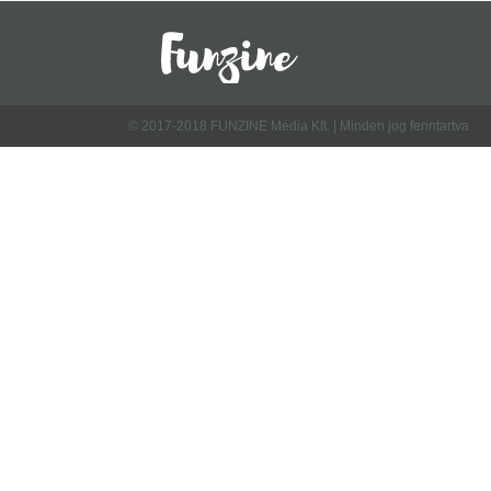
© 2017-2018 FUNZINE Média Kft. | Minden jog fenntartva