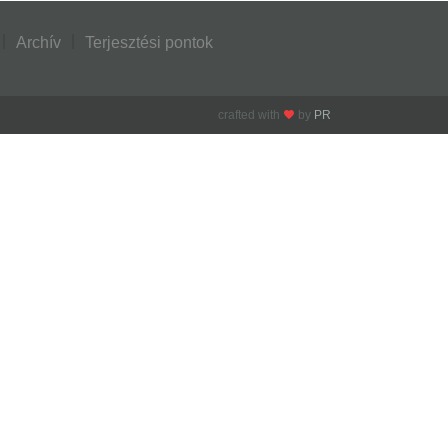
Archív
Terjesztési pontok
crafted with
by
PR