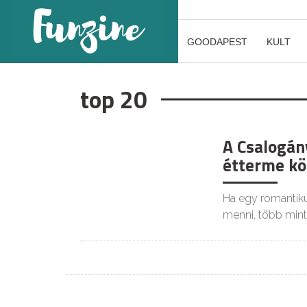
GOODAPEST
KULT
top 20
A Csalogány
étterme kö
Ha egy romantiku
menni, több mint