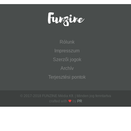
Rólunk
Impresszum
Szerzői jogok
Archív
Terjesztési pontok
© 2017-2018 FUNZINE Média Kft. | Minden jog fenntartva
crafted with
by
PR