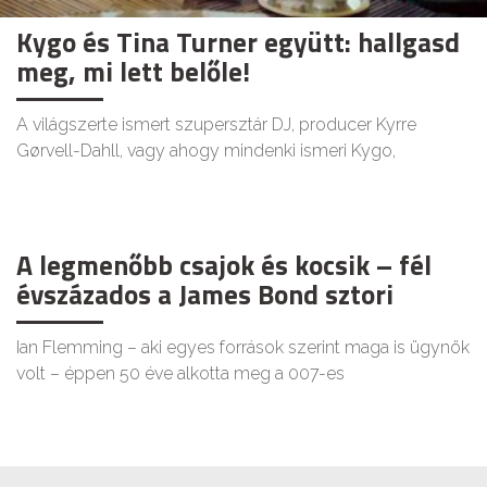
Kygo és Tina Turner együtt: hallgasd
meg, mi lett belőle!
A világszerte ismert szupersztár DJ, producer Kyrre
Gørvell-Dahll, vagy ahogy mindenki ismeri Kygo,
A legmenőbb csajok és kocsik – fél
évszázados a James Bond sztori
Ian Flemming – aki egyes források szerint maga is ügynök
volt – éppen 50 éve alkotta meg a 007-es