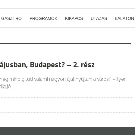
GASZTRO
PROGRAMOK
KIKAPCS
UTAZÁS
BALATON
ájusban, Budapest? – 2. rész
 még mindig tud valami nagyon újat nyújtani a város!” – Ilyen
ig jó