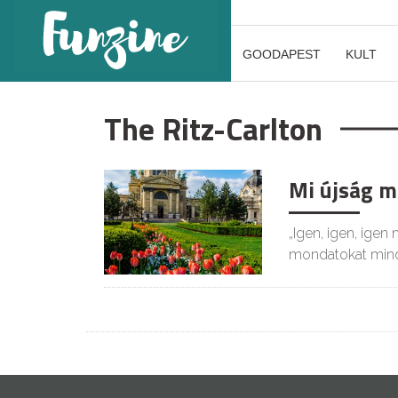
GOODAPEST
KULT
The Ritz-Carlton
Mi újság m
„Igen, igen, igen
mondatokat mind