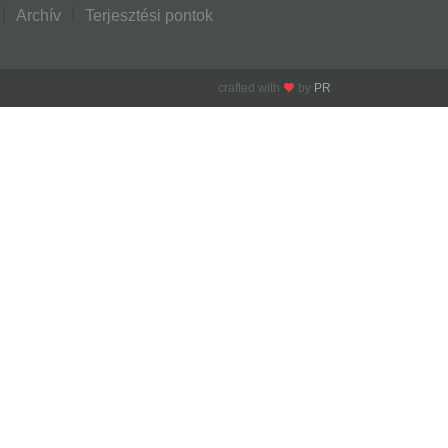
Archív
Terjesztési pontok
crafted with
by
PR