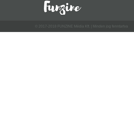
© 2017-2018 FUNZINE Média Kft. | Minden jog fenntartva