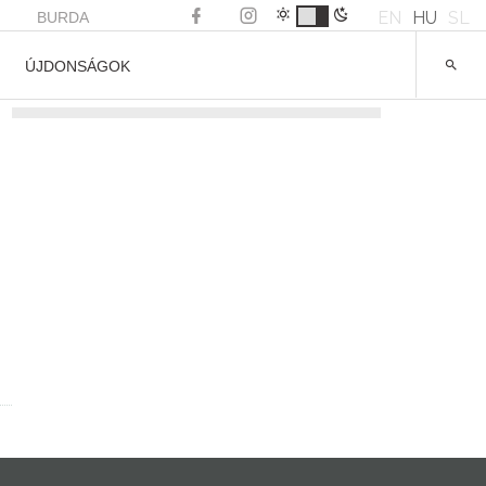
EN
HU
SL
BURDA
ÚJDONSÁGOK