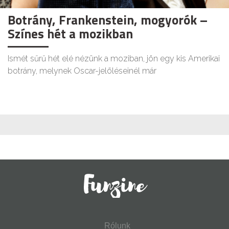
Botrány, Frankenstein, mogyorók –
Színes hét a mozikban
Ismét sűrű hét elé nézünk a moziban, jön egy kis Amerikai
botrány, melynek Oscar-jelöléseinél már
Rólunk