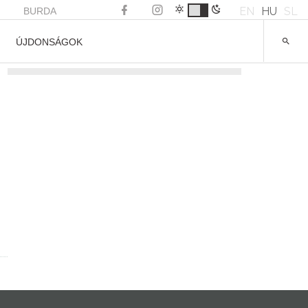
EN
HU
SL
BURDA
ÚJDONSÁGOK