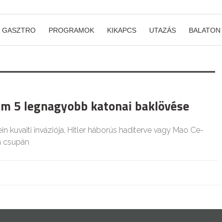
GASZTRO
PROGRAMOK
KIKAPCS
UTAZÁS
BALATON
em 5 legnagyobb katonai baklövése
 kuvaiti inváziója, Hitler háborús haditerve vagy Mao Ce-
a csupán