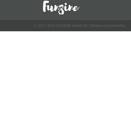
© 2017-2018 FUNZINE Média Kft. | Minden jog fenntartva