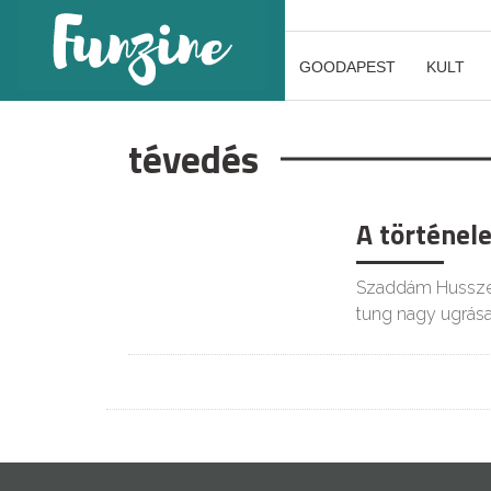
GOODAPEST
KULT
tévedés
A történel
KULT
Szaddám Husszein
tung nagy ugrás