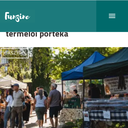
termelői portéka
GASZTRO