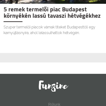
5 remek termelői piac Budapest
környékén lassú tavaszi hétvégékhez
Szuper termelői piacok várnak titeket Budapesttől egy
karnyújtásnyira, ahol lelassulhattok hétvégén.
Rólunk