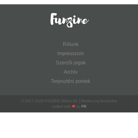
Rólunk
Impresszum
Szerzői jogok
Archív
Terjesztési pontok
© 2017-2018 FUNZINE Média Kft. | Minden jog fenntartva
crafted with
by
PR