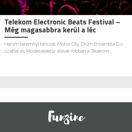
Telekom Electronic Beats Festival –
Még magasabbra kerül a léc
Három teremnyi tánccal, Motor City Drum Ensemble DJ-
szettel és Modeselektor élővel robban a Telekom