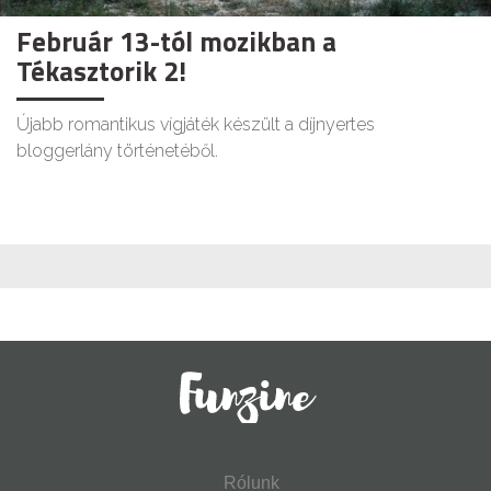
Február 13-tól mozikban a
Tékasztorik 2!
Újabb romantikus vígjáték készült a díjnyertes
bloggerlány történetéből.
Rólunk