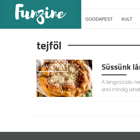
GOODAPEST
KULT
tejföl
Süssünk lá
GASZTRO
A lángosozás ne
enni mindig lehet