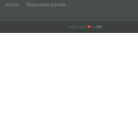
Archív
Terjesztési pontok
crafted with
by
PR