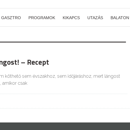
GASZTRO
PROGRAMOK
KIKAPCS
UTAZÁS
BALATON
ngost! – Recept
m köthető sem évszakhoz, sem időjáráshoz, mert lángost
, amikor csak