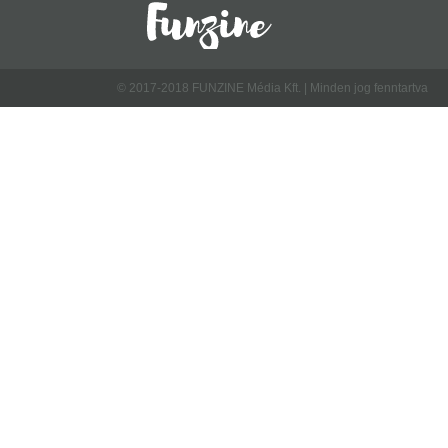
© 2017-2018 FUNZINE Média Kft. | Minden jog fenntartva