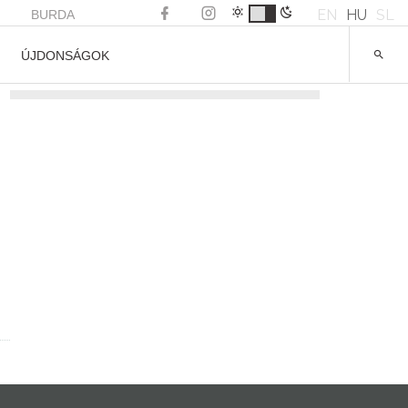
EN
HU
SL
BURDA
ÚJDONSÁGOK