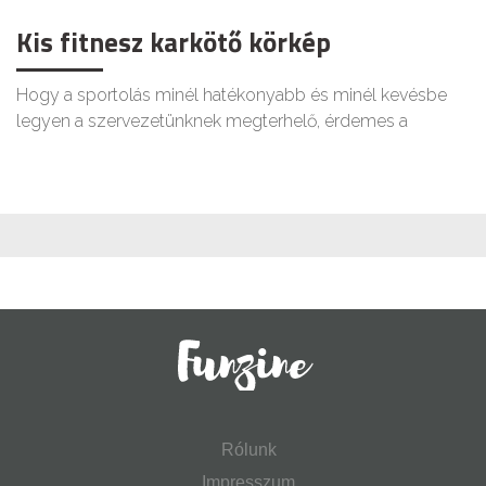
Kis fitnesz karkötő körkép
Hogy a sportolás minél hatékonyabb és minél kevésbe
legyen a szervezetünknek megterhelő, érdemes a
Rólunk
Impresszum