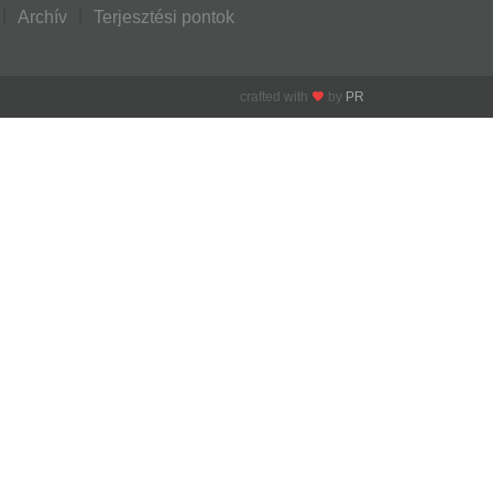
Archív
Terjesztési pontok
crafted with
by
PR