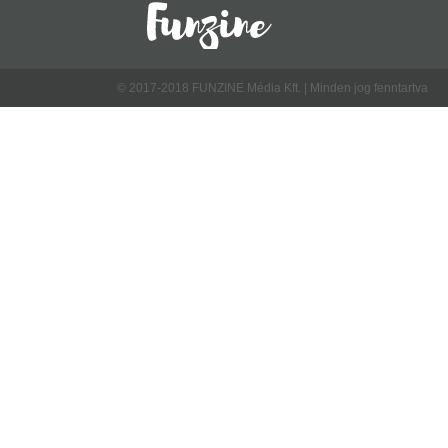
© 2017-2018 FUNZINE Média Kft. | Minden jog fenntartva