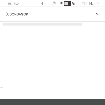
EN
HU
SL
BURDA
ÚJDONSÁGOK