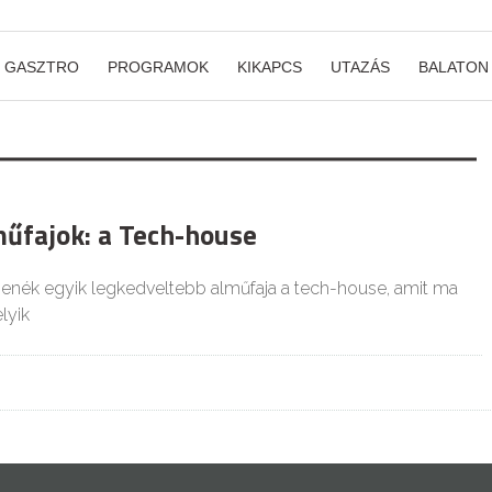
GASZTRO
PROGRAMOK
KIKAPCS
UTAZÁS
BALATON
űfajok: a Tech-house
zenék egyik legkedveltebb alműfaja a tech-house, amit ma
lyik