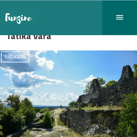
Tátika vára
BALATON