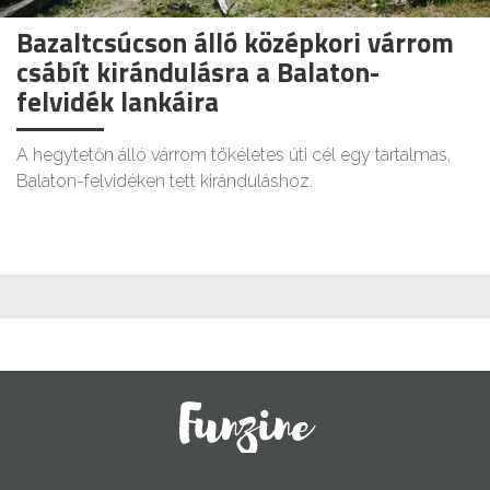
Bazaltcsúcson álló középkori várrom
csábít kirándulásra a Balaton-
felvidék lankáira
A hegytetőn álló várrom tökéletes úti cél egy tartalmas,
Balaton-felvidéken tett kiránduláshoz.