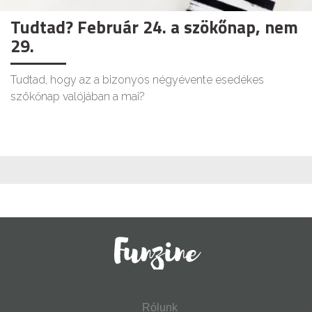
Tudtad? Február 24. a szökőnap, nem
29.
Tudtad, hogy az a bizonyos négyévente esedékes
szökőnap valójában a mai?
Rólunk