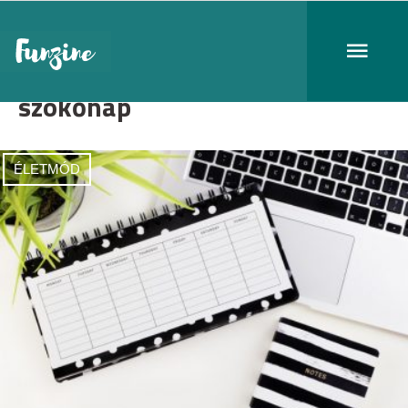
szökőnap
ÉLETMÓD