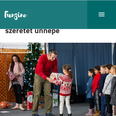
szeretet ünnepe
KARÁCSONY