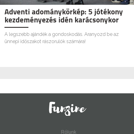
Adventi adománykörkép: 5 jótékony
kezdeményezés idén karácsonykor
A legszebb ajándék a gondoskodás. Aranyozd be az
ünnepi időszakot rászorulók számára!
Rólunk