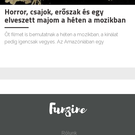
Horror, csajok, erőszak és egy
elveszett majom a héten a mozikban
Öt filmet is bemutatnak a héten a mozikban, a kínálat
pedig igencsak vegyes. Az Amazóniában egy
Rólunk