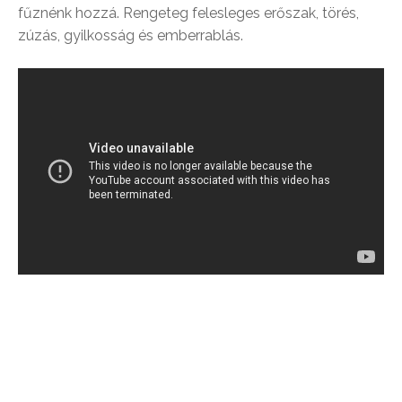
fűznénk hozzá. Rengeteg felesleges erőszak, törés,
zúzás, gyilkosság és emberrablás.