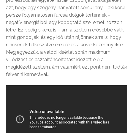
professzor, aki egyetemisták csoportjával akarja elérni
azt, hogy egy szegény, hányatott sorsú lány – aki körül
persze folyamatosan furcsa dolgok történnek –
negatív energiáiból egy kopogtató szellemet hozzon
létre. Ez pedig sikerül is – ám a szellem erősebbé válik
mint gondolják, és egy idő után rájönnek arra is, hogy
nincsenek felkészülve erejére és a következményekre.
Megjegyezzük, a valódi kísérlet során maximum
villódzást és asztaltáncoltatást idézett elő a
megidézett szellem, ám valamiért ezt pont nem tudták
felvenni kamerával…