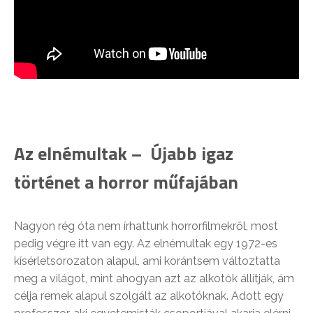
Az elnémultak – Újabb igaz
történet a horror műfajában
Nagyon rég óta nem írhattunk horrorfilmekről, most
pedig végre itt van egy. Az elnémultak egy 1972-es
kísérletsorozaton alapul, ami korántsem változtatta
meg a világot, mint ahogyan azt az alkotók állítják, ám
célja remek alapul szolgált az alkotóknak. Adott egy