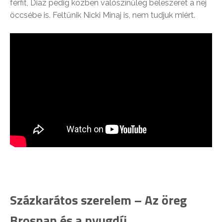
férfit, Diaz pedig közben valószínűleg beleszeret a nej
öccsébe is. Feltűnik Nicki Minaj is, nem tudjuk miért.
Százkarátos szerelem – Az öreg
Brosnan és a nyugdíj