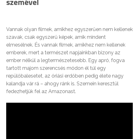
szemével
Vannak olyan filmek, amikhez egyszerűen nem kellenek
szavak, csak egyszerű képek, amik mindent
elmesélnek. És vannak filmek, amikhez nem kellenek
emberek, mert a természet napjainkban bizony az
ember nélkül a legtermészetesebb. Egy apró, fogva
tartott majom szerencsés módon él túl egy
repülőbalesetet, az óriási erdőben pedig élete nagy
kalandja vár rá – ahogy ránk is. Szemein keresztül
fedezhetjük fel az Amazonast.