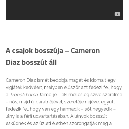
A csajok bosszúja – Cameron
Diaz bosszút áll
Cameron Diaz ismét bedobja magát és idomait egy
vígjáték kedvéért, melyben először azt fedezi fel, hogy
a
Trónok harca
Jaime-je – aki mellesleg szíve szerelme
– nős, majd új barátnőjével, szeretője nejével együtt
fedezik fel, hogy van egy harmadik – sőt negyedik –
lány is a férfi udvartartásában. A lányok bosszút
esküdnek és az üzleti életben szorongatják meg a