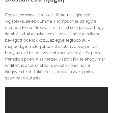
Egy kellemesnek, ám kicsit fáradtnak ígérkező
vígjátékkal érkezik Emma Thompson és az egyre
öregedő Pierce Brosnan, aki már el sem játssza, hogy
fiatal. A sztori annyira nem is rossz, habár a trailerbe
bevágott poénok közül az egyik legfőbb au –
mégpedig ide a legjobbakat szokták bevágni – az,
hogy az exfeleség tüsszent, mert allergiás. Ez pedig
frenetikus poén. A színészek viszont jók és ahogy már
említettük a történetből is sokat ki lehet hozni.
Negyven felett tökéletes szórakozásnak ígérkezik
szombat délutánra.