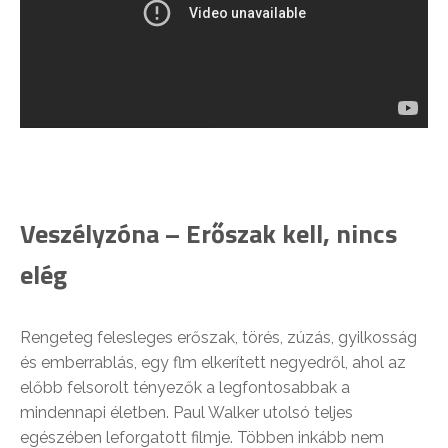
Veszélyzóna – Erőszak kell, nincs
elég
Rengeteg felesleges erőszak, törés, zúzás, gyilkosság
és emberrablás, egy flm elkerített negyedről, ahol az
előbb felsorolt tényezők a legfontosabbak a
mindennapi életben. Paul Walker utolsó teljes
egészében leforgatott filmje. Többen inkább nem