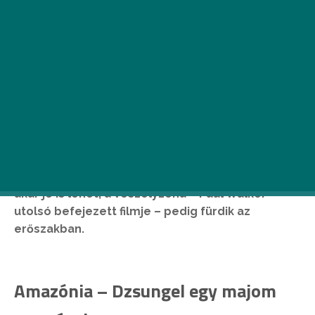
Öt filmet is bemutatnak a héten a mozikban, a
kínálat pedig igencsak vegyes. Az Amazóniában
egy makin keresztül fedezhetjük fel a dzsungelt,
míg Az elnémultakkal végre kapunk egy
horrorfilmet is, ami mostanában igencsak
elmaradozott. Cameron Diaz tipikus csaj
vígjátékkal robbant, a Százkarátos szerelem még
akár jó is lehet, a Veszélyzóna – Paul Walker
utolsó befejezett filmje – pedig fürdik az
erőszakban.
Amazónia – Dzsungel egy majom