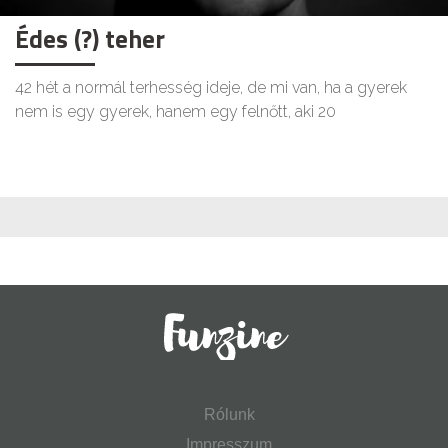
Édes (?) teher
42 hét a normál terhesség ideje, de mi van, ha a gyerek
nem is egy gyerek, hanem egy felnőtt, aki 20
Rólunk
Impresszum