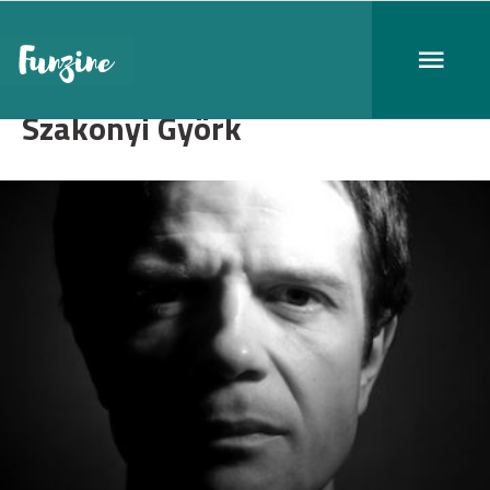
Szakonyi Györk