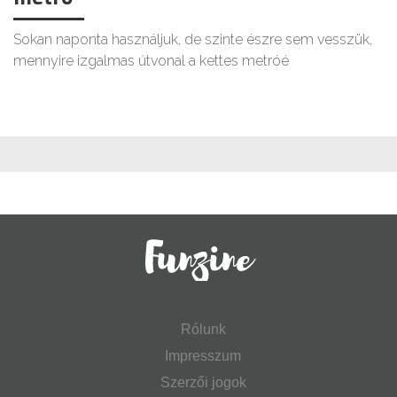
Sokan naponta használjuk, de szinte észre sem vesszük,
mennyire izgalmas útvonal a kettes metróé
Rólunk
Impresszum
Szerzői jogok