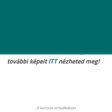
A Swedish Beast Photography Budapest-
gyűjteményével újra és újra beleszeretünk
fővárosunkba – ahogyan azt már megszokhattuk.
A
Swedish Beast Photography
további képeit
ITT
nézheted meg!
A korona árnyékában