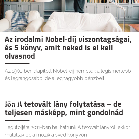
Az irodalmi Nobel-díj viszontagságai,
és 5 könyv, amit neked is el kell
olvasnod
Az 1901-ben alapított Nobel-díj nemcsak a legismertebb
és legrangosabb, de a legnagyobb pénzbeli
Jön A tetovált lány folytatása – de
KULT
teljesen másképp, mint gondolnád
Legutoljára 2011-ben hallhattunk A tetovált lányról, ekkor
mutatták be a mozik a svéd könyvön