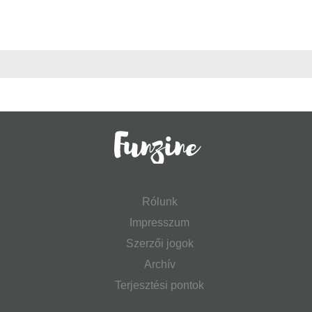
Rólunk
Impresszum
Szerzői jogok
Archív
Terjesztési pontok