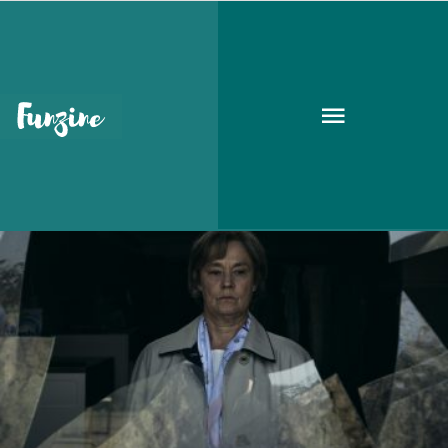
svéd
KULT