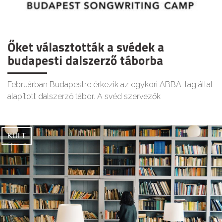
Őket választották a svédek a
budapesti dalszerző táborba
Februárban Budapestre érkezik az egykori ABBA-tag által
alapított dalszerző tábor. A svéd szervezők
KULT