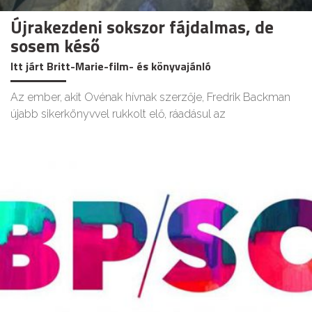
Újrakezdeni sokszor fájdalmas, de
sosem késő
Itt járt Britt-Marie-film- és könyvajánló
Az ember, akit Ovénak hívnak szerzője, Fredrik Backman
újabb sikerkönyvvel rukkolt elő, ráadásul az
KULT