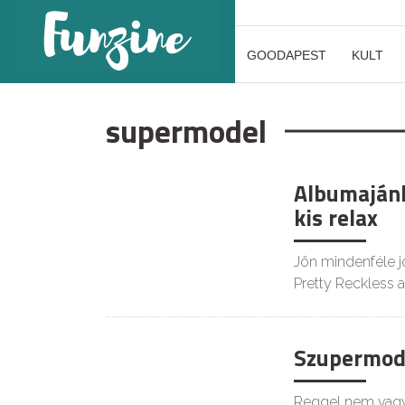
GOODAPEST
KULT
supermodel
Albumajánl
kis relax
Jön mindenféle j
Pretty Reckless 
Szupermode
Reggel nem vagy 