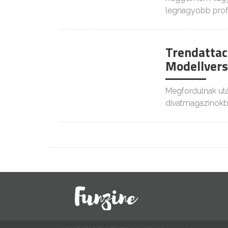
legnagyobb profi
Trendattac
Modellvers
Megfordulnak után
divatmagazinokb