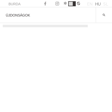
EN
HU
SL
BURDA
ÚJDONSÁGOK