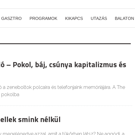
GASZTRO
PROGRAMOK
KIKAPCS
UTAZÁS
BALATON
ó – Pokol, báj, csúnya kapitalizmus és
ó a zeneboltok polcaira és telefonjaink memóriájára. A The
a pokolba
llek smink nélkül
megelégedve azzal, amit a tükörben látsz? Ne aggódj, a