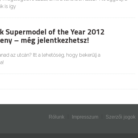
k is így
k Supermodel of the Year 2012
eny – még jelentkezhetsz!
ad az utcán? Itt a lehetőség, hogy bekerülj a
a!
Rólunk
Impresszum
Szerzői jogok