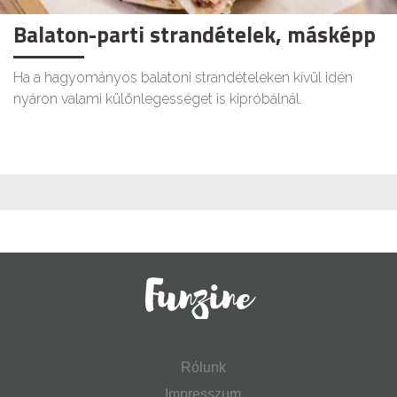
Balaton-parti strandételek, másképp
Ha a hagyományos balatoni strandételeken kívül idén
nyáron valami különlegességet is kipróbálnál.
Rólunk
Impresszum