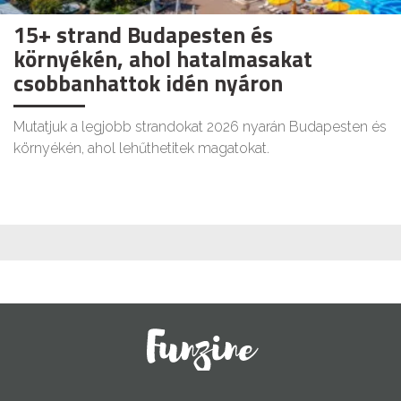
15+ strand Budapesten és
környékén, ahol hatalmasakat
csobbanhattok idén nyáron
Mutatjuk a legjobb strandokat 2026 nyarán Budapesten és
környékén, ahol lehűthetitek magatokat.