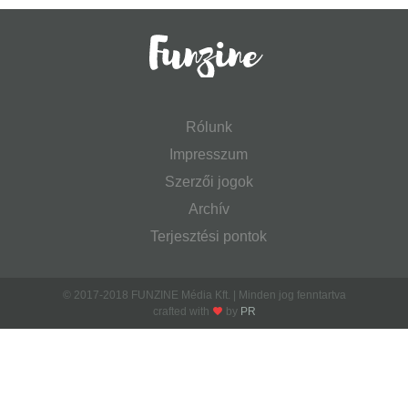
Rólunk
Impresszum
Szerzői jogok
Archív
Terjesztési pontok
© 2017-2018 FUNZINE Média Kft. | Minden jog fenntartva
crafted with
by
PR