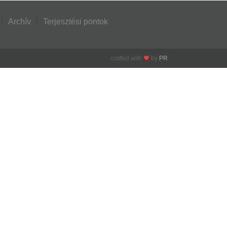
Archív
Terjesztési pontok
crafted with
by
PR