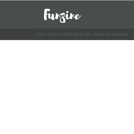
© 2017-2018 FUNZINE Média Kft. | Minden jog fenntartva