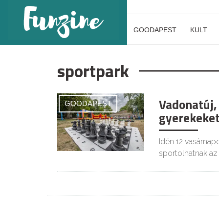
GOODAPEST
KULT
sportpark
Vadonatúj,
GOODAPEST
gyerekeke
Idén 12 vasárnap
sportolhatnak az