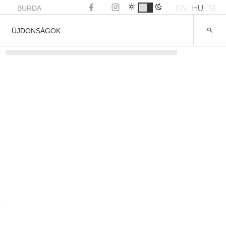
EN
HU
SL
BURDA
ÚJDONSÁGOK