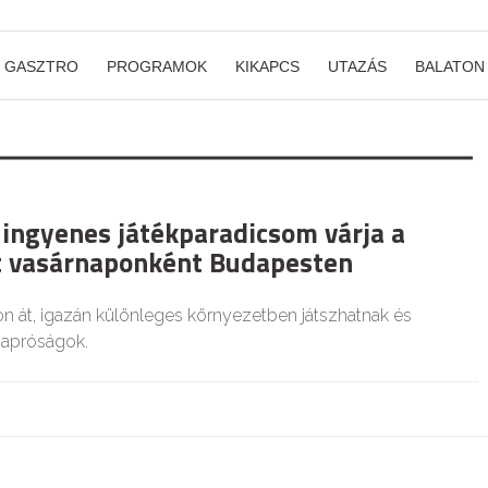
GASZTRO
PROGRAMOK
KIKAPCS
UTAZÁS
BALATON
 ingyenes játékparadicsom várja a
t vasárnaponként Budapesten
on át, igazán különleges környezetben játszhatnak és
 apróságok.