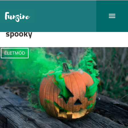
spooky
ÉLETMÓD