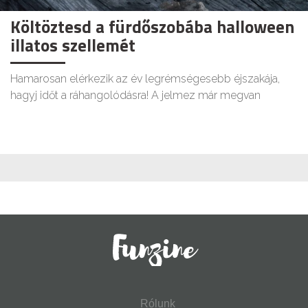
Költöztesd a fürdőszobába halloween
illatos szellemét
Hamarosan elérkezik az év legrémségesebb éjszakája,
hagyj időt a ráhangolódásra! A jelmez már megvan
Rólunk