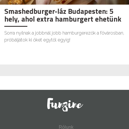
Smashedburger-láz Budapesten: 5
hely, ahol extra hamburgert ehetünk
Sorra nyílnak a jobbnál jobb hamburgerezők a fővárosban,
próbáljátok ki őket egytől egyig!
Rólunk