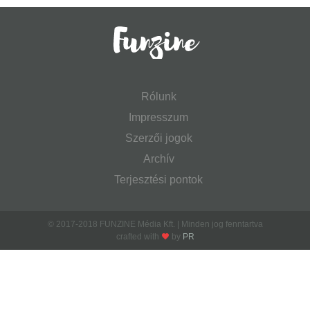
Rólunk
Impresszum
Szerzői jogok
Archív
Terjesztési pontok
© 2017-2018 FUNZINE Média Kft. | Minden jog fenntartva
crafted with
by
PR