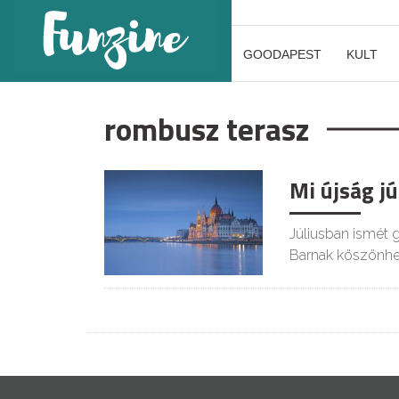
GOODAPEST
KULT
rombusz terasz
Mi újság j
Júliusban ismét 
Barnak köszönhet