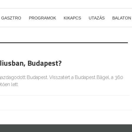
GASZTRO
PROGRAMOK
KIKAPCS
UTAZÁS
BALATON
úliusban, Budapest?
gazdagodott Budapest. Visszatért a Budapest Bägel, a 360
ően lett