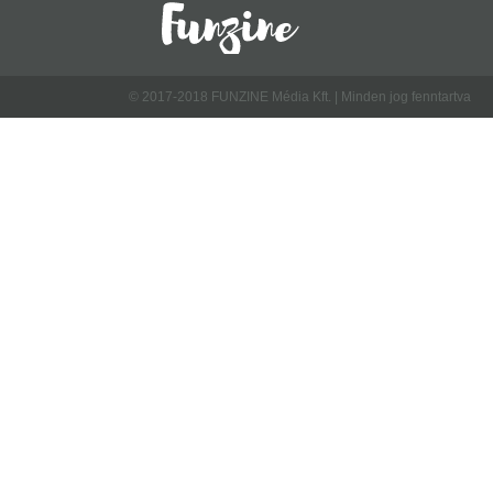
© 2017-2018 FUNZINE Média Kft. | Minden jog fenntartva