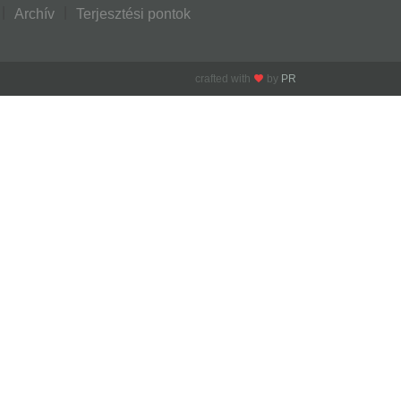
Archív
Terjesztési pontok
crafted with
by
PR