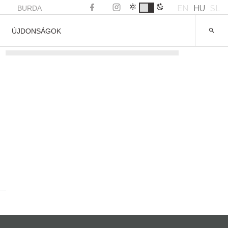
EN
HU
SL
BURDA
ÚJDONSÁGOK