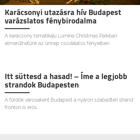
Karácsonyi utazásra hív Budapest
varázslatos fénybirodalma
A karácsony tematikájú Lumina Christmas Parkban
elmerülhetünk az ünnep csodálatos fényeiben.
Itt süttesd a hasad! – Íme a legjobb
strandok Budapesten
A fürdők városaként Budapest a nyáron szabadtéri strand
fronton is erős.