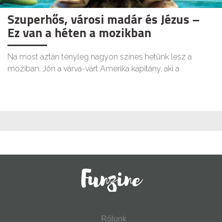
Szuperhős, városi madár és Jézus –
Ez van a héten a mozikban
Na most aztán tényleg nagyon színes hetünk lesz a
moziban. Jön a várva-várt Amerika kapitány, aki a
Rólunk