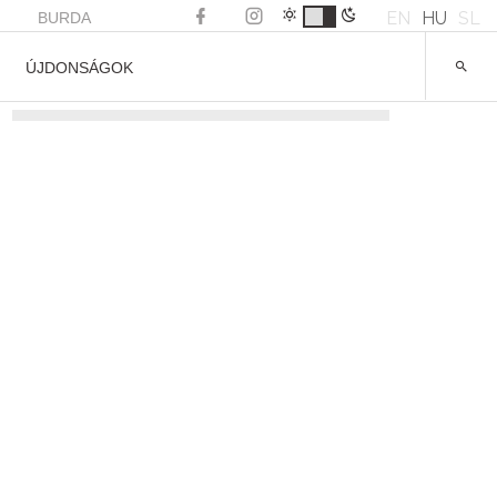
EN
HU
SL
BURDA
ÚJDONSÁGOK