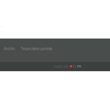
Archív
Terjesztési pontok
crafted with
by
PR