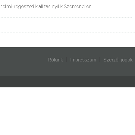
lmi-régészeti kiállítás nyílik Szentendrén.
Rólunk
Impresszum
Szerzői jogok