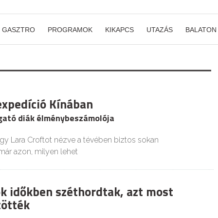
GASZTRO
PROGRAMOK
KIKAPCS
UTAZÁS
BALATON
expedíció Kínában
gató diák élménybeszámolója
agy Lara Croftot nézve a tévében biztos sokan
ár azon, milyen lehet
ök időkben széthordtak, azt most
ötték