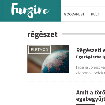
GOODAPEST
KULT
régészet
Régészeti 
ÉLETMÓD
Egy régészhall
Indiana Jonest v
elgondolkodtak m
Amit a tör
egybegyűjt