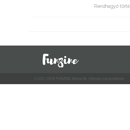
Rendhagyó történe
© 2017-2018 FUNZINE Média Kft. | Minden jog fenntartva