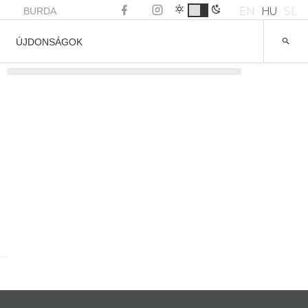
EN
HU
SL
BURDA
ÚJDONSÁGOK