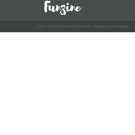
© 2017-2018 FUNZINE Média Kft. | Minden jog fenntartva