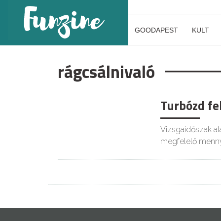
GOODAPEST
KULT
rágcsálnivaló
Turbózd fe
ÉLETMÓD
Vizsgaidőszak al
megfelelő menny