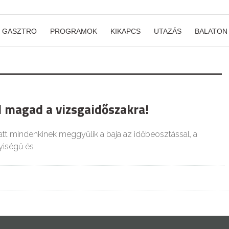
GASZTRO
PROGRAMOK
KIKAPCS
UTAZÁS
BALATON
l magad a vizsgaidőszakra!
att mindenkinek meggyűlik a baja az időbeosztással, a
iségű és