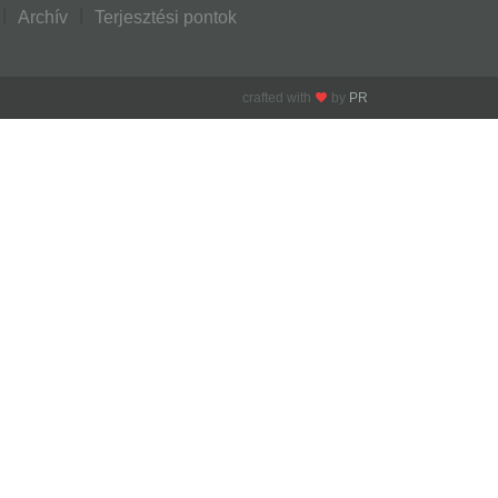
Archív
Terjesztési pontok
crafted with
by
PR