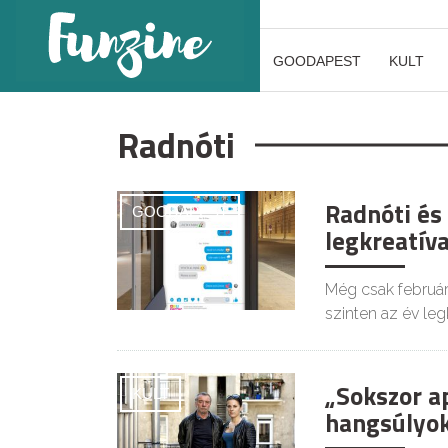
GOODAPEST
KULT
Radnóti
Radnóti és
GOODAPEST
legkreatí
Még csak február
szinten az év leg
„Sokszor a
KULT
hangsúlyok 