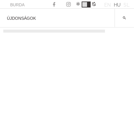
EN
HU
SL
BURDA
ÚJDONSÁGOK