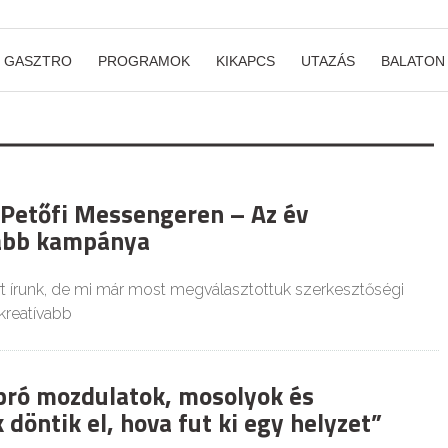
GASZTRO
PROGRAMOK
KIKAPCS
UTAZÁS
BALATON
 Petőfi Messengeren – Az év
vabb kampánya
t írunk, de mi már most megválasztottuk szerkesztőségi
kreatívabb
pró mozdulatok, mosolyok és
döntik el, hova fut ki egy helyzet”