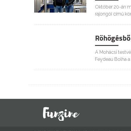
Október 20-án mu
rajongói című ko
Röhögésből
A Mohácsi testvé
Feydeau Bolha a