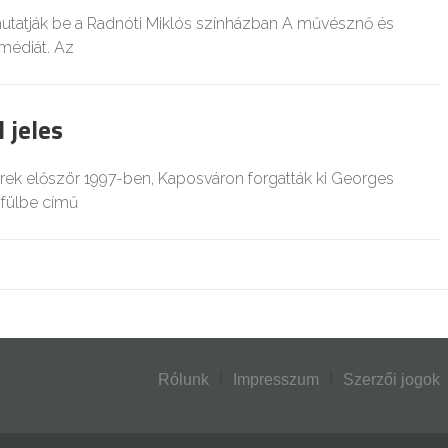
tatják be a Radnóti Miklós színházban A művésznő és
médiát. Az
 jeles
rek először 1997-ben, Kaposváron forgatták ki Georges
 fülbe című
Rólunk
Impresszum
Szerzői jogok